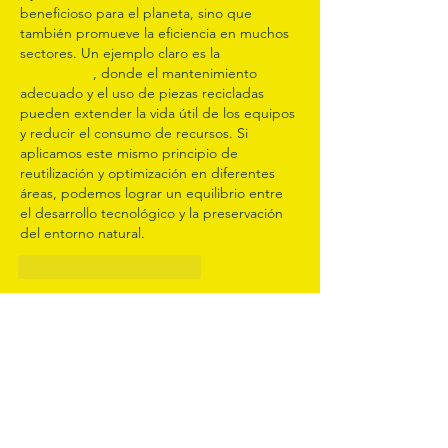
beneficioso para el planeta, sino que 
también promueve la eficiencia en muchos 
sectores. Un ejemplo claro es la 
reparación 
de motores
, donde el mantenimiento 
adecuado y el uso de piezas recicladas 
pueden extender la vida útil de los equipos 
y reducir el consumo de recursos. Si 
aplicamos este mismo principio de 
reutilización y optimización en diferentes 
áreas, podemos lograr un equilibrio entre 
el desarrollo tecnológico y la preservación 
del entorno natural.
Me gusta
Reaccionar
Noticias recientes
Colombia busca replicar el
modelo de reciclaje de Noruega
y Alemania: “Un logo verde no es