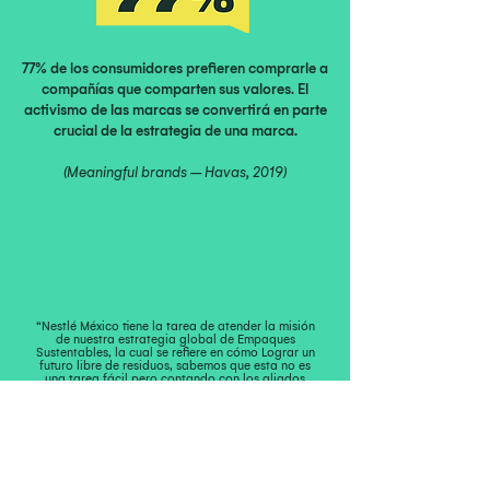
77% de los consumidores prefieren comprarle a
compañías que comparten sus valores. El
activismo de las marcas se convertirá en parte
crucial de la estrategia de una marca.
(Meaningful brands – Havas, 2019)
“Nestlé México tiene la tarea de atender la misión
de nuestra estrategia global de Empaques
Sustentables, la cual se refiere en cómo Lograr un
futuro libre de residuos, sabemos que esta no es
una tarea fácil pero contando con los aliados
perfectos como lo es ECOBOT, estamos seguros
que llegaremos más rápido"
Carlos Alejandro Becerra Ortega
Gerente de ESG y Sustentabilidad
Nestlé México