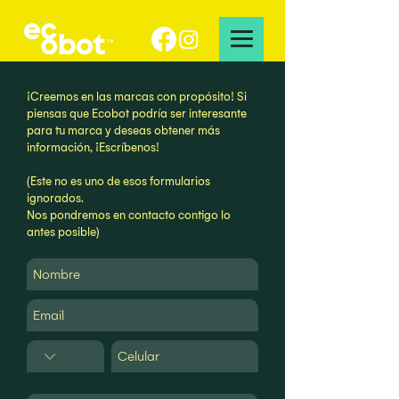
¡Creemos en las marcas con propósito! Si
piensas que Ecobot podría ser interesante
para tu marca y deseas obtener más
información, ¡Escríbenos!
(Este no es uno de esos formularios
ignorados.
Nos pondremos en contacto contigo lo
antes posible)