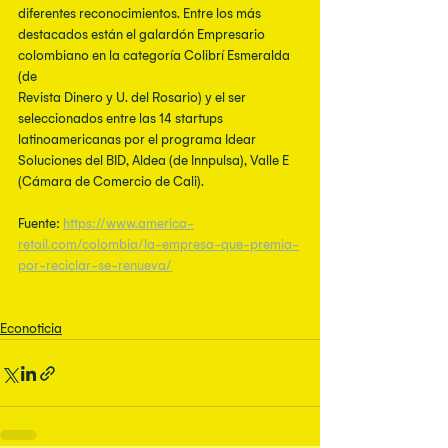
diferentes reconocimientos. Entre los más
destacados están el galardón Empresario 
colombiano en la categoría Colibrí Esmeralda 
(de
Revista Dinero y U. del Rosario) y el ser 
seleccionados entre las 14 startups
latinoamericanas por el programa Idear 
Soluciones del BID, Aldea (de Innpulsa), Valle E
(Cámara de Comercio de Cali).
Fuente: 
https://www.america-
retail.com/colombia/la-empresa-que-premia-
por-reciclar-se-renueva/
Econoticia