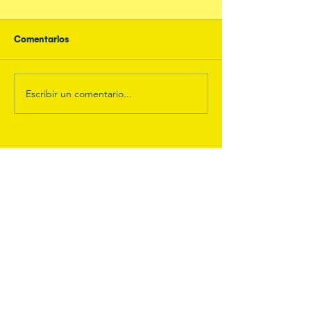
Comentarios
Escribir un comentario...
Noticias recientes
Colombia busca replicar el
modelo de reciclaje de Noruega
y Alemania: “Un logo verde no es
suficiente”
Experiencias imperdibles de la IX
Cumbre de Sostenibilidad de